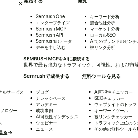
開始する
発見
Semrush One
キーワード分析
エンタープライズ
競合他社分析
Semrush MCP
マーケット分析
Semrush API
ローカルSEO
Semrushのデータ
AIでのブランドのセンチ
デモを申し込む
被リンク分析
SEMRUSH MCPをAIに接続する
世界で最も強力なトラフィック、可視性、および市場
Semrushで成長する
無料ツールを見る
ナルサービス
ブログ
AI可視性チェッカー
ス
ナレッジベース
SEOチェッカー
アカデミー
ウェブサイトのトラフ
クノロジー
成功事例
キーワードツール
AI可視性インデックス
被リンクチェッカー
ス
ウェビナー
トラフィック上位のウ
ニュース
その他の無料ツールを
見る