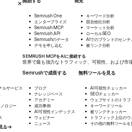
開始する
発見
Semrush One
キーワード分析
エンタープライズ
競合他社分析
Semrush MCP
マーケット分析
Semrush API
ローカルSEO
Semrushのデータ
AIでのブランドのセンチ
デモを申し込む
被リンク分析
SEMRUSH MCPをAIに接続する
世界で最も強力なトラフィック、可視性、および市場
Semrushで成長する
無料ツールを見る
ナルサービス
ブログ
AI可視性チェッカー
ス
ナレッジベース
SEOチェッカー
アカデミー
ウェブサイトのトラフ
クノロジー
成功事例
キーワードツール
AI可視性インデックス
被リンクチェッカー
ス
ウェビナー
トラフィック上位のウ
ニュース
その他の無料ツールを
見る