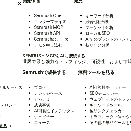
開始する
発見
Semrush One
キーワード分析
エンタープライズ
競合他社分析
Semrush MCP
マーケット分析
Semrush API
ローカルSEO
Semrushのデータ
AIでのブランドのセンチ
デモを申し込む
被リンク分析
SEMRUSH MCPをAIに接続する
世界で最も強力なトラフィック、可視性、および市場
Semrushで成長する
無料ツールを見る
ナルサービス
ブログ
AI可視性チェッカー
ス
ナレッジベース
SEOチェッカー
アカデミー
ウェブサイトのトラフ
クノロジー
成功事例
キーワードツール
AI可視性インデックス
被リンクチェッカー
ス
ウェビナー
トラフィック上位のウ
ニュース
その他の無料ツールを
見る