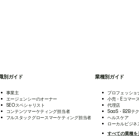
職別ガイド
業種別ガイド
事業主
プロフェッショ
エージェンシーのオーナー
小売・Eコマー
SEOスペシャリスト
代理店
コンテンツマーケティング担当者
SaaS・B2Bテ
フルスタックグロースマーケティング担当者
ヘルスケア
ローカルビジネ
すべての業種を