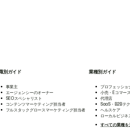
職別ガイド
業種別ガイド
事業主
プロフェッショ
エージェンシーのオーナー
小売・Eコマー
SEOスペシャリスト
代理店
コンテンツマーケティング担当者
SaaS・B2Bテ
フルスタックグロースマーケティング担当者
ヘルスケア
ローカルビジネ
すべての業種を