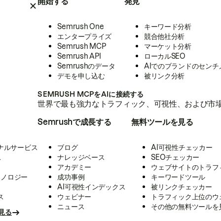
開始する
発見
Semrush One
キーワード分析
エンタープライズ
競合他社分析
Semrush MCP
マーケット分析
Semrush API
ローカルSEO
Semrushのデータ
AIでのブランドのセンチ
デモを申し込む
被リンク分析
SEMRUSH MCPをAIに接続する
世界で最も強力なトラフィック、可視性、および市場
Semrushで成長する
無料ツールを見る
ナルサービス
ブログ
AI可視性チェッカー
ス
ナレッジベース
SEOチェッカー
アカデミー
ウェブサイトのトラフ
クノロジー
成功事例
キーワードツール
AI可視性インデックス
被リンクチェッカー
ス
ウェビナー
トラフィック上位のウ
ニュース
その他の無料ツールを
見る