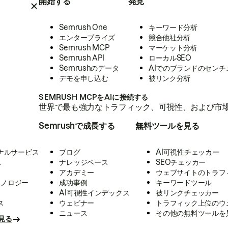
開始する
発見
Semrush One
キーワード分析
エンタープライズ
競合他社分析
Semrush MCP
マーケット分析
Semrush API
ローカルSEO
Semrushのデータ
AIでのブランドのセンチ
デモを申し込む
被リンク分析
SEMRUSH MCPをAIに接続する
世界で最も強力なトラフィック、可視性、および市場
Semrushで成長する
無料ツールを見る
ナルサービス
ブログ
AI可視性チェッカー
ス
ナレッジベース
SEOチェッカー
アカデミー
ウェブサイトのトラフ
クノロジー
成功事例
キーワードツール
AI可視性インデックス
被リンクチェッカー
ス
ウェビナー
トラフィック上位のウ
ニュース
その他の無料ツールを
見る