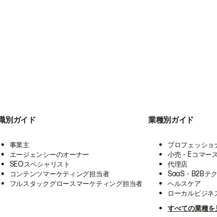
職別ガイド
業種別ガイド
事業主
プロフェッショ
エージェンシーのオーナー
小売・Eコマー
SEOスペシャリスト
代理店
コンテンツマーケティング担当者
SaaS・B2Bテ
フルスタックグロースマーケティング担当者
ヘルスケア
ローカルビジネ
すべての業種を