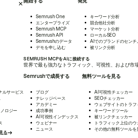
開始する
発見
Semrush One
キーワード分析
エンタープライズ
競合他社分析
Semrush MCP
マーケット分析
Semrush API
ローカルSEO
Semrushのデータ
AIでのブランドのセンチ
デモを申し込む
被リンク分析
SEMRUSH MCPをAIに接続する
世界で最も強力なトラフィック、可視性、および市場
Semrushで成長する
無料ツールを見る
ナルサービス
ブログ
AI可視性チェッカー
ス
ナレッジベース
SEOチェッカー
アカデミー
ウェブサイトのトラフ
クノロジー
成功事例
キーワードツール
AI可視性インデックス
被リンクチェッカー
ス
ウェビナー
トラフィック上位のウ
ニュース
その他の無料ツールを
見る