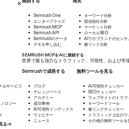
開始する
発見
Semrush One
キーワード分析
エンタープライズ
競合他社分析
Semrush MCP
マーケット分析
Semrush API
ローカルSEO
Semrushのデータ
AIでのブランドのセンチ
デモを申し込む
被リンク分析
SEMRUSH MCPをAIに接続する
世界で最も強力なトラフィック、可視性、および市場
Semrushで成長する
無料ツールを見る
ナルサービス
ブログ
AI可視性チェッカー
ス
ナレッジベース
SEOチェッカー
アカデミー
ウェブサイトのトラフ
クノロジー
成功事例
キーワードツール
AI可視性インデックス
被リンクチェッカー
ス
ウェビナー
トラフィック上位のウ
ニュース
その他の無料ツールを
見る