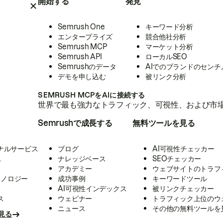
開始する
発見
Semrush One
キーワード分析
エンタープライズ
競合他社分析
Semrush MCP
マーケット分析
Semrush API
ローカルSEO
Semrushのデータ
AIでのブランドのセンチ
デモを申し込む
被リンク分析
SEMRUSH MCPをAIに接続する
世界で最も強力なトラフィック、可視性、および市場
Semrushで成長する
無料ツールを見る
ナルサービス
ブログ
AI可視性チェッカー
ス
ナレッジベース
SEOチェッカー
アカデミー
ウェブサイトのトラフ
クノロジー
成功事例
キーワードツール
AI可視性インデックス
被リンクチェッカー
ス
ウェビナー
トラフィック上位のウ
ニュース
その他の無料ツールを
見る