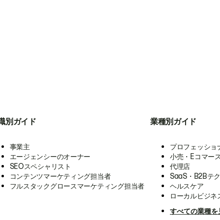
職別ガイド
業種別ガイド
事業主
プロフェッショ
エージェンシーのオーナー
小売・Eコマー
SEOスペシャリスト
代理店
コンテンツマーケティング担当者
SaaS・B2Bテ
フルスタックグロースマーケティング担当者
ヘルスケア
ローカルビジネ
すべての業種を