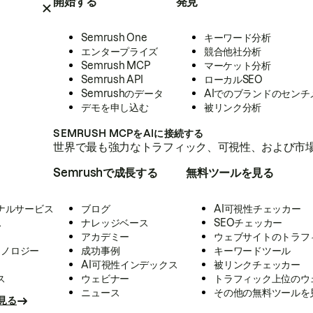
開始する
発見
Semrush One
キーワード分析
エンタープライズ
競合他社分析
Semrush MCP
マーケット分析
Semrush API
ローカルSEO
Semrushのデータ
AIでのブランドのセンチ
デモを申し込む
被リンク分析
SEMRUSH MCPをAIに接続する
世界で最も強力なトラフィック、可視性、および市場
Semrushで成長する
無料ツールを見る
ナルサービス
ブログ
AI可視性チェッカー
ス
ナレッジベース
SEOチェッカー
アカデミー
ウェブサイトのトラフ
クノロジー
成功事例
キーワードツール
AI可視性インデックス
被リンクチェッカー
ス
ウェビナー
トラフィック上位のウ
ニュース
その他の無料ツールを
見る