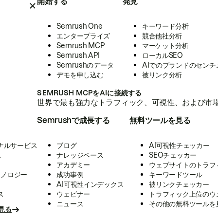
開始する
発見
Semrush One
キーワード分析
エンタープライズ
競合他社分析
Semrush MCP
マーケット分析
Semrush API
ローカルSEO
Semrushのデータ
AIでのブランドのセンチ
デモを申し込む
被リンク分析
SEMRUSH MCPをAIに接続する
世界で最も強力なトラフィック、可視性、および市場
Semrushで成長する
無料ツールを見る
ナルサービス
ブログ
AI可視性チェッカー
ス
ナレッジベース
SEOチェッカー
アカデミー
ウェブサイトのトラフ
クノロジー
成功事例
キーワードツール
AI可視性インデックス
被リンクチェッカー
ス
ウェビナー
トラフィック上位のウ
ニュース
その他の無料ツールを
見る