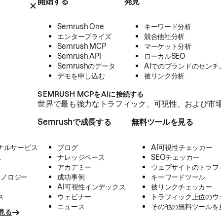
開始する
発見
Semrush One
キーワード分析
エンタープライズ
競合他社分析
Semrush MCP
マーケット分析
Semrush API
ローカルSEO
Semrushのデータ
AIでのブランドのセンチ
デモを申し込む
被リンク分析
SEMRUSH MCPをAIに接続する
世界で最も強力なトラフィック、可視性、および市場
Semrushで成長する
無料ツールを見る
ナルサービス
ブログ
AI可視性チェッカー
ス
ナレッジベース
SEOチェッカー
アカデミー
ウェブサイトのトラフ
クノロジー
成功事例
キーワードツール
AI可視性インデックス
被リンクチェッカー
ス
ウェビナー
トラフィック上位のウ
ニュース
その他の無料ツールを
見る