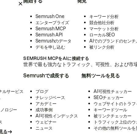
開始する
発見
Semrush One
キーワード分析
エンタープライズ
競合他社分析
Semrush MCP
マーケット分析
Semrush API
ローカルSEO
Semrushのデータ
AIでのブランドのセンチ
デモを申し込む
被リンク分析
SEMRUSH MCPをAIに接続する
世界で最も強力なトラフィック、可視性、および市場
Semrushで成長する
無料ツールを見る
ナルサービス
ブログ
AI可視性チェッカー
ス
ナレッジベース
SEOチェッカー
アカデミー
ウェブサイトのトラフ
クノロジー
成功事例
キーワードツール
AI可視性インデックス
被リンクチェッカー
ス
ウェビナー
トラフィック上位のウ
ニュース
その他の無料ツールを
見る