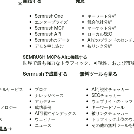
開始する
発見
Semrush One
キーワード分析
エンタープライズ
競合他社分析
Semrush MCP
マーケット分析
Semrush API
ローカルSEO
Semrushのデータ
AIでのブランドのセンチ
デモを申し込む
被リンク分析
SEMRUSH MCPをAIに接続する
世界で最も強力なトラフィック、可視性、および市場
Semrushで成長する
無料ツールを見る
ナルサービス
ブログ
AI可視性チェッカー
ス
ナレッジベース
SEOチェッカー
アカデミー
ウェブサイトのトラフ
クノロジー
成功事例
キーワードツール
AI可視性インデックス
被リンクチェッカー
ス
ウェビナー
トラフィック上位のウ
ニュース
その他の無料ツールを
見る