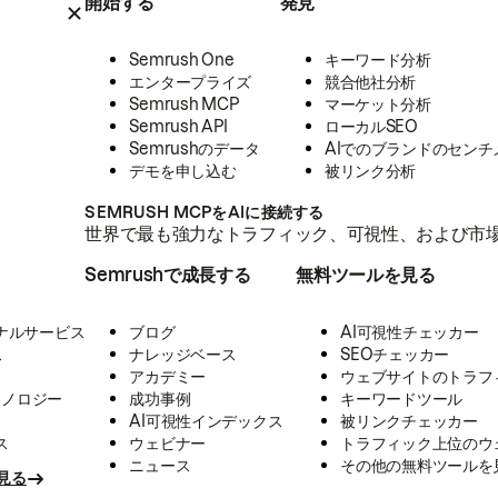
開始する
発見
Semrush One
キーワード分析
エンタープライズ
競合他社分析
Semrush MCP
マーケット分析
Semrush API
ローカルSEO
Semrushのデータ
AIでのブランドのセンチ
デモを申し込む
被リンク分析
SEMRUSH MCPをAIに接続する
世界で最も強力なトラフィック、可視性、および市場
Semrushで成長する
無料ツールを見る
ナルサービス
ブログ
AI可視性チェッカー
ス
ナレッジベース
SEOチェッカー
アカデミー
ウェブサイトのトラフ
クノロジー
成功事例
キーワードツール
AI可視性インデックス
被リンクチェッカー
ス
ウェビナー
トラフィック上位のウ
ニュース
その他の無料ツールを
見る