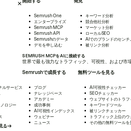
開始する
発見
Semrush One
キーワード分析
エンタープライズ
競合他社分析
Semrush MCP
マーケット分析
Semrush API
ローカルSEO
Semrushのデータ
AIでのブランドのセンチ
デモを申し込む
被リンク分析
SEMRUSH MCPをAIに接続する
世界で最も強力なトラフィック、可視性、および市場
Semrushで成長する
無料ツールを見る
ナルサービス
ブログ
AI可視性チェッカー
ス
ナレッジベース
SEOチェッカー
アカデミー
ウェブサイトのトラフ
クノロジー
成功事例
キーワードツール
AI可視性インデックス
被リンクチェッカー
ス
ウェビナー
トラフィック上位のウ
ニュース
その他の無料ツールを
見る