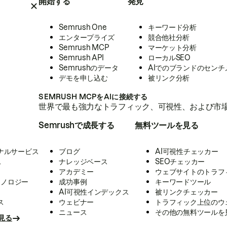
開始する
発見
Semrush One
キーワード分析
エンタープライズ
競合他社分析
Semrush MCP
マーケット分析
Semrush API
ローカルSEO
Semrushのデータ
AIでのブランドのセンチ
デモを申し込む
被リンク分析
SEMRUSH MCPをAIに接続する
世界で最も強力なトラフィック、可視性、および市場
Semrushで成長する
無料ツールを見る
ナルサービス
ブログ
AI可視性チェッカー
ス
ナレッジベース
SEOチェッカー
アカデミー
ウェブサイトのトラフ
クノロジー
成功事例
キーワードツール
AI可視性インデックス
被リンクチェッカー
ス
ウェビナー
トラフィック上位のウ
ニュース
その他の無料ツールを
見る