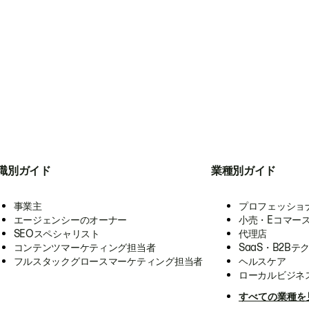
職別ガイド
業種別ガイド
事業主
プロフェッショ
エージェンシーのオーナー
小売・Eコマー
SEOスペシャリスト
代理店
コンテンツマーケティング担当者
SaaS・B2Bテ
フルスタックグロースマーケティング担当者
ヘルスケア
ローカルビジネ
すべての業種を