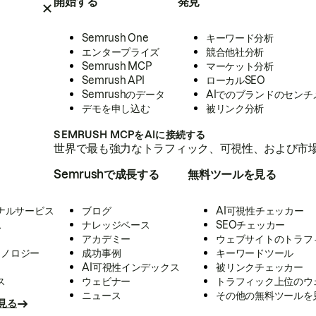
開始する
発見
Semrush One
キーワード分析
エンタープライズ
競合他社分析
Semrush MCP
マーケット分析
Semrush API
ローカルSEO
Semrushのデータ
AIでのブランドのセンチ
デモを申し込む
被リンク分析
SEMRUSH MCPをAIに接続する
世界で最も強力なトラフィック、可視性、および市場
Semrushで成長する
無料ツールを見る
ナルサービス
ブログ
AI可視性チェッカー
ス
ナレッジベース
SEOチェッカー
アカデミー
ウェブサイトのトラフ
クノロジー
成功事例
キーワードツール
AI可視性インデックス
被リンクチェッカー
ス
ウェビナー
トラフィック上位のウ
ニュース
その他の無料ツールを
見る