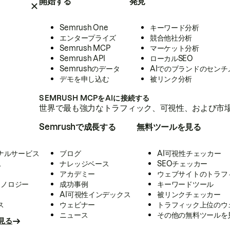
開始する
発見
Semrush One
キーワード分析
エンタープライズ
競合他社分析
Semrush MCP
マーケット分析
Semrush API
ローカルSEO
Semrushのデータ
AIでのブランドのセンチ
デモを申し込む
被リンク分析
SEMRUSH MCPをAIに接続する
世界で最も強力なトラフィック、可視性、および市場
Semrushで成長する
無料ツールを見る
ナルサービス
ブログ
AI可視性チェッカー
ス
ナレッジベース
SEOチェッカー
アカデミー
ウェブサイトのトラフ
クノロジー
成功事例
キーワードツール
AI可視性インデックス
被リンクチェッカー
ス
ウェビナー
トラフィック上位のウ
ニュース
その他の無料ツールを
見る