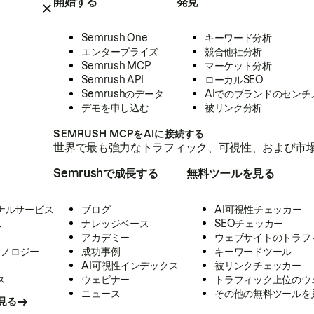
開始する
発見
Semrush One
キーワード分析
エンタープライズ
競合他社分析
Semrush MCP
マーケット分析
Semrush API
ローカルSEO
Semrushのデータ
AIでのブランドのセンチ
デモを申し込む
被リンク分析
SEMRUSH MCPをAIに接続する
世界で最も強力なトラフィック、可視性、および市場
Semrushで成長する
無料ツールを見る
ナルサービス
ブログ
AI可視性チェッカー
ス
ナレッジベース
SEOチェッカー
アカデミー
ウェブサイトのトラフ
クノロジー
成功事例
キーワードツール
AI可視性インデックス
被リンクチェッカー
ス
ウェビナー
トラフィック上位のウ
ニュース
その他の無料ツールを
見る