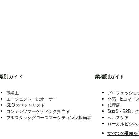
職別ガイド
業種別ガイド
事業主
プロフェッショ
エージェンシーのオーナー
小売・Eコマー
SEOスペシャリスト
代理店
コンテンツマーケティング担当者
SaaS・B2Bテ
フルスタックグロースマーケティング担当者
ヘルスケア
ローカルビジネ
すべての業種を