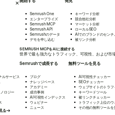
開始する
発見
Semrush One
キーワード分析
エンタープライズ
競合他社分析
Semrush MCP
マーケット分析
Semrush API
ローカルSEO
Semrushのデータ
AIでのブランドのセンチ
デモを申し込む
被リンク分析
SEMRUSH MCPをAIに接続する
世界で最も強力なトラフィック、可視性、および市場
Semrushで成長する
無料ツールを見る
ナルサービス
ブログ
AI可視性チェッカー
ス
ナレッジベース
SEOチェッカー
アカデミー
ウェブサイトのトラフ
クノロジー
成功事例
キーワードツール
AI可視性インデックス
被リンクチェッカー
ス
ウェビナー
トラフィック上位のウ
ニュース
その他の無料ツールを
見る