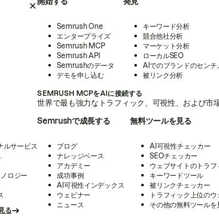
開始する
発見
Semrush One
キーワード分析
エンタープライズ
競合他社分析
Semrush MCP
マーケット分析
Semrush API
ローカルSEO
Semrushのデータ
AIでのブランドのセンチ
デモを申し込む
被リンク分析
SEMRUSH MCPをAIに接続する
世界で最も強力なトラフィック、可視性、および市場
Semrushで成長する
無料ツールを見る
ナルサービス
ブログ
AI可視性チェッカー
ス
ナレッジベース
SEOチェッカー
アカデミー
ウェブサイトのトラフ
クノロジー
成功事例
キーワードツール
AI可視性インデックス
被リンクチェッカー
ス
ウェビナー
トラフィック上位のウ
ニュース
その他の無料ツールを
見る