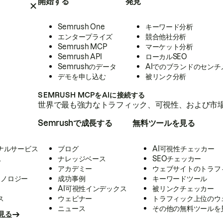
開始する
発見
Semrush One
キーワード分析
エンタープライズ
競合他社分析
Semrush MCP
マーケット分析
Semrush API
ローカルSEO
Semrushのデータ
AIでのブランドのセンチ
デモを申し込む
被リンク分析
SEMRUSH MCPをAIに接続する
世界で最も強力なトラフィック、可視性、および市場
Semrushで成長する
無料ツールを見る
ナルサービス
ブログ
AI可視性チェッカー
ス
ナレッジベース
SEOチェッカー
アカデミー
ウェブサイトのトラフ
クノロジー
成功事例
キーワードツール
AI可視性インデックス
被リンクチェッカー
ス
ウェビナー
トラフィック上位のウ
ニュース
その他の無料ツールを
見る