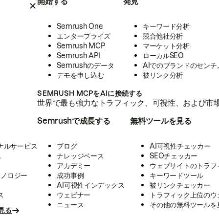
開始する
発見
Semrush One
キーワード分析
エンタープライズ
競合他社分析
Semrush MCP
マーケット分析
Semrush API
ローカルSEO
Semrushのデータ
AIでのブランドのセンチ
デモを申し込む
被リンク分析
SEMRUSH MCPをAIに接続する
世界で最も強力なトラフィック、可視性、および市場
Semrushで成長する
無料ツールを見る
ナルサービス
ブログ
AI可視性チェッカー
ス
ナレッジベース
SEOチェッカー
アカデミー
ウェブサイトのトラフ
クノロジー
成功事例
キーワードツール
AI可視性インデックス
被リンクチェッカー
ス
ウェビナー
トラフィック上位のウ
ニュース
その他の無料ツールを
見る