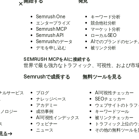
開始する
発見
Semrush One
キーワード分析
エンタープライズ
競合他社分析
Semrush MCP
マーケット分析
Semrush API
ローカルSEO
Semrushのデータ
AIでのブランドのセンチ
デモを申し込む
被リンク分析
SEMRUSH MCPをAIに接続する
世界で最も強力なトラフィック、可視性、および市場
Semrushで成長する
無料ツールを見る
ナルサービス
ブログ
AI可視性チェッカー
ス
ナレッジベース
SEOチェッカー
アカデミー
ウェブサイトのトラフ
クノロジー
成功事例
キーワードツール
AI可視性インデックス
被リンクチェッカー
ス
ウェビナー
トラフィック上位のウ
ニュース
その他の無料ツールを
見る