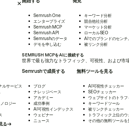
開始する
発見
Semrush One
キーワード分析
エンタープライズ
競合他社分析
Semrush MCP
マーケット分析
Semrush API
ローカルSEO
Semrushのデータ
AIでのブランドのセンチ
デモを申し込む
被リンク分析
SEMRUSH MCPをAIに接続する
世界で最も強力なトラフィック、可視性、および市場
Semrushで成長する
無料ツールを見る
ナルサービス
ブログ
AI可視性チェッカー
ス
ナレッジベース
SEOチェッカー
アカデミー
ウェブサイトのトラフ
クノロジー
成功事例
キーワードツール
AI可視性インデックス
被リンクチェッカー
ス
ウェビナー
トラフィック上位のウ
ニュース
その他の無料ツールを
見る