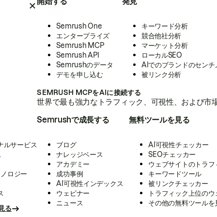
開始する
発見
Semrush One
キーワード分析
エンタープライズ
競合他社分析
Semrush MCP
マーケット分析
Semrush API
ローカルSEO
Semrushのデータ
AIでのブランドのセンチ
デモを申し込む
被リンク分析
SEMRUSH MCPをAIに接続する
世界で最も強力なトラフィック、可視性、および市場
Semrushで成長する
無料ツールを見る
ナルサービス
ブログ
AI可視性チェッカー
ス
ナレッジベース
SEOチェッカー
アカデミー
ウェブサイトのトラフ
クノロジー
成功事例
キーワードツール
AI可視性インデックス
被リンクチェッカー
ス
ウェビナー
トラフィック上位のウ
ニュース
その他の無料ツールを
見る