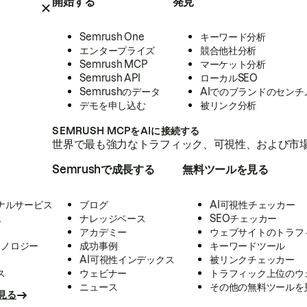
開始する
発見
Semrush One
キーワード分析
エンタープライズ
競合他社分析
Semrush MCP
マーケット分析
Semrush API
ローカルSEO
Semrushのデータ
AIでのブランドのセンチ
デモを申し込む
被リンク分析
SEMRUSH MCPをAIに接続する
世界で最も強力なトラフィック、可視性、および市場
Semrushで成長する
無料ツールを見る
ナルサービス
ブログ
AI可視性チェッカー
ス
ナレッジベース
SEOチェッカー
アカデミー
ウェブサイトのトラフ
クノロジー
成功事例
キーワードツール
AI可視性インデックス
被リンクチェッカー
ス
ウェビナー
トラフィック上位のウ
ニュース
その他の無料ツールを
見る