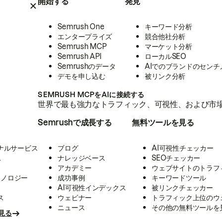
開始する
発見
Semrush One
キーワード分析
エンタープライズ
競合他社分析
Semrush MCP
マーケット分析
Semrush API
ローカルSEO
Semrushのデータ
AIでのブランドのセンチ
デモを申し込む
被リンク分析
SEMRUSH MCPをAIに接続する
世界で最も強力なトラフィック、可視性、および市場
Semrushで成長する
無料ツールを見る
ナルサービス
ブログ
AI可視性チェッカー
ス
ナレッジベース
SEOチェッカー
アカデミー
ウェブサイトのトラフ
クノロジー
成功事例
キーワードツール
AI可視性インデックス
被リンクチェッカー
ス
ウェビナー
トラフィック上位のウ
ニュース
その他の無料ツールを
見る