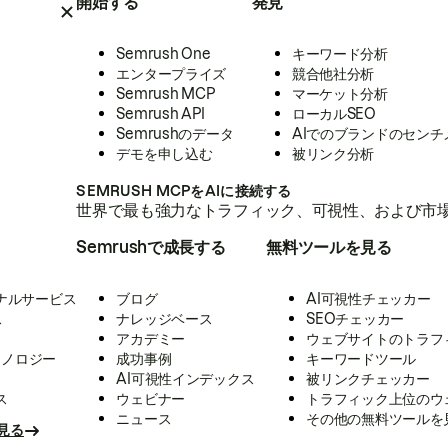
開始する
発見
Semrush One
キーワード分析
エンタープライズ
競合他社分析
Semrush MCP
マーケット分析
Semrush API
ローカルSEO
Semrushのデータ
AIでのブランドのセンチ
デモを申し込む
被リンク分析
SEMRUSH MCPをAIに接続する
世界で最も強力なトラフィック、可視性、および市場
Semrushで成長する
無料ツールを見る
ナルサービス
ブログ
AI可視性チェッカー
ス
ナレッジベース
SEOチェッカー
アカデミー
ウェブサイトのトラフ
クノロジー
成功事例
キーワードツール
AI可視性インデックス
被リンクチェッカー
ス
ウェビナー
トラフィック上位のウ
ニュース
その他の無料ツールを
見る