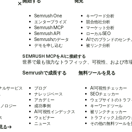
開始する
発見
Semrush One
キーワード分析
エンタープライズ
競合他社分析
Semrush MCP
マーケット分析
Semrush API
ローカルSEO
Semrushのデータ
AIでのブランドのセンチ
デモを申し込む
被リンク分析
SEMRUSH MCPをAIに接続する
世界で最も強力なトラフィック、可視性、および市場
Semrushで成長する
無料ツールを見る
ナルサービス
ブログ
AI可視性チェッカー
ス
ナレッジベース
SEOチェッカー
アカデミー
ウェブサイトのトラフ
クノロジー
成功事例
キーワードツール
AI可視性インデックス
被リンクチェッカー
ス
ウェビナー
トラフィック上位のウ
ニュース
その他の無料ツールを
見る