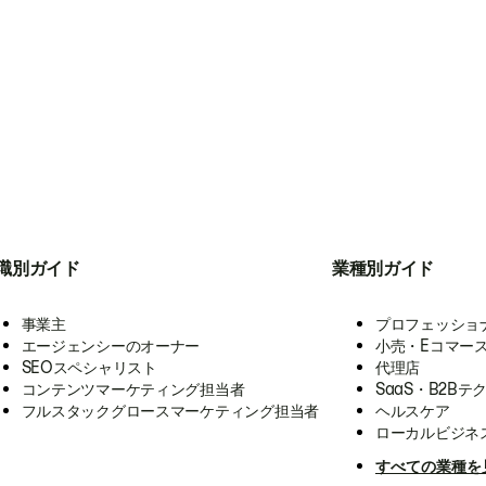
職別ガイド
業種別ガイド
事業主
プロフェッショ
エージェンシーのオーナー
小売・Eコマー
SEOスペシャリスト
代理店
コンテンツマーケティング担当者
SaaS・B2Bテ
フルスタックグロースマーケティング担当者
ヘルスケア
ローカルビジネ
すべての業種を