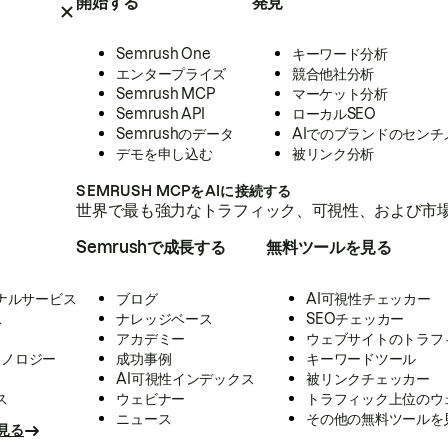
開始する
発見
Semrush One
キーワード分析
エンタープライズ
競合他社分析
Semrush MCP
マーケット分析
Semrush API
ローカルSEO
Semrushのデータ
AIでのブランドのセンチ
デモを申し込む
被リンク分析
SEMRUSH MCPをAIに接続する
世界で最も強力なトラフィック、可視性、および市場
Semrushで成長する
無料ツールを見る
ナルサービス
ブログ
AI可視性チェッカー
ス
ナレッジベース
SEOチェッカー
アカデミー
ウェブサイトのトラフ
クノロジー
成功事例
キーワードツール
AI可視性インデックス
被リンクチェッカー
ス
ウェビナー
トラフィック上位のウ
ニュース
その他の無料ツールを
見る