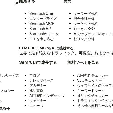
開始する
発見
Semrush One
キーワード分析
エンタープライズ
競合他社分析
Semrush MCP
マーケット分析
Semrush API
ローカルSEO
Semrushのデータ
AIでのブランドのセンチ
デモを申し込む
被リンク分析
SEMRUSH MCPをAIに接続する
世界で最も強力なトラフィック、可視性、および市場
Semrushで成長する
無料ツールを見る
ナルサービス
ブログ
AI可視性チェッカー
ス
ナレッジベース
SEOチェッカー
アカデミー
ウェブサイトのトラフ
クノロジー
成功事例
キーワードツール
AI可視性インデックス
被リンクチェッカー
ス
ウェビナー
トラフィック上位のウ
ニュース
その他の無料ツールを
見る