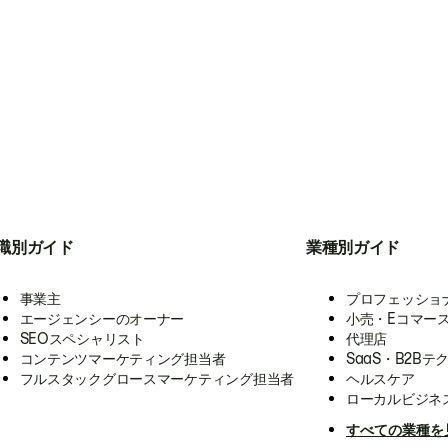
職別ガイド
業種別ガイド
事業主
プロフェッショ
エージェンシーのオーナー
小売・Eコマー
SEOスペシャリスト
代理店
コンテンツマーケティング担当者
SaaS・B2Bテ
フルスタックグロースマーケティング担当者
ヘルスケア
ローカルビジネ
すべての業種を