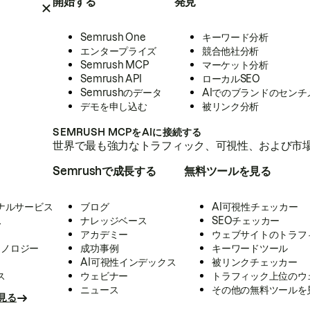
開始する
発見
Semrush One
キーワード分析
エンタープライズ
競合他社分析
Semrush MCP
マーケット分析
Semrush API
ローカルSEO
Semrushのデータ
AIでのブランドのセンチ
デモを申し込む
被リンク分析
SEMRUSH MCPをAIに接続する
世界で最も強力なトラフィック、可視性、および市場
Semrushで成長する
無料ツールを見る
ナルサービス
ブログ
AI可視性チェッカー
ス
ナレッジベース
SEOチェッカー
アカデミー
ウェブサイトのトラフ
クノロジー
成功事例
キーワードツール
AI可視性インデックス
被リンクチェッカー
ス
ウェビナー
トラフィック上位のウ
ニュース
その他の無料ツールを
見る