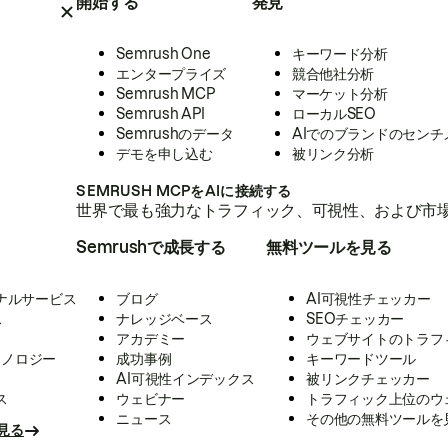
開始する
発見
Semrush One
キーワード分析
エンタープライズ
競合他社分析
Semrush MCP
マーケット分析
Semrush API
ローカルSEO
Semrushのデータ
AIでのブランドのセンチ
デモを申し込む
被リンク分析
SEMRUSH MCPをAIに接続する
世界で最も強力なトラフィック、可視性、および市場
Semrushで成長する
無料ツールを見る
ナルサービス
ブログ
AI可視性チェッカー
ス
ナレッジベース
SEOチェッカー
アカデミー
ウェブサイトのトラフ
クノロジー
成功事例
キーワードツール
AI可視性インデックス
被リンクチェッカー
ス
ウェビナー
トラフィック上位のウ
ニュース
その他の無料ツールを
見る