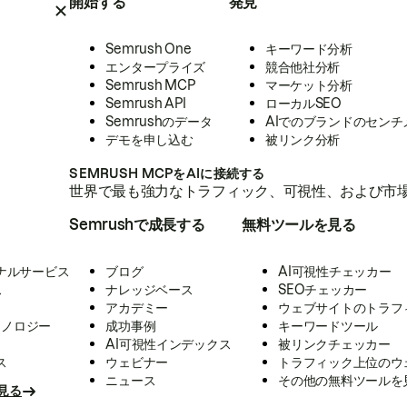
開始する
発見
Semrush One
キーワード分析
エンタープライズ
競合他社分析
Semrush MCP
マーケット分析
Semrush API
ローカルSEO
Semrushのデータ
AIでのブランドのセンチ
デモを申し込む
被リンク分析
SEMRUSH MCPをAIに接続する
世界で最も強力なトラフィック、可視性、および市場
Semrushで成長する
無料ツールを見る
ナルサービス
ブログ
AI可視性チェッカー
ス
ナレッジベース
SEOチェッカー
アカデミー
ウェブサイトのトラフ
クノロジー
成功事例
キーワードツール
AI可視性インデックス
被リンクチェッカー
ス
ウェビナー
トラフィック上位のウ
ニュース
その他の無料ツールを
見る