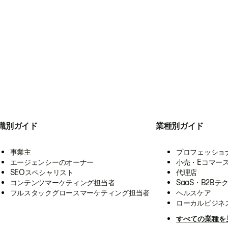
職別ガイド
業種別ガイド
事業主
プロフェッショ
エージェンシーのオーナー
小売・Eコマー
SEOスペシャリスト
代理店
コンテンツマーケティング担当者
SaaS・B2Bテ
フルスタックグロースマーケティング担当者
ヘルスケア
ローカルビジネ
すべての業種を