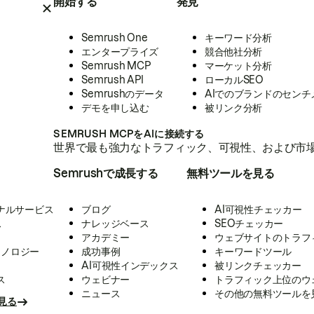
開始する
発見
Semrush One
キーワード分析
エンタープライズ
競合他社分析
Semrush MCP
マーケット分析
Semrush API
ローカルSEO
Semrushのデータ
AIでのブランドのセンチ
デモを申し込む
被リンク分析
SEMRUSH MCPをAIに接続する
世界で最も強力なトラフィック、可視性、および市場
Semrushで成長する
無料ツールを見る
ナルサービス
ブログ
AI可視性チェッカー
ス
ナレッジベース
SEOチェッカー
アカデミー
ウェブサイトのトラフ
クノロジー
成功事例
キーワードツール
AI可視性インデックス
被リンクチェッカー
ス
ウェビナー
トラフィック上位のウ
ニュース
その他の無料ツールを
見る