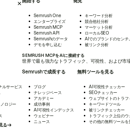
開始する
発見
Semrush One
キーワード分析
エンタープライズ
競合他社分析
Semrush MCP
マーケット分析
Semrush API
ローカルSEO
Semrushのデータ
AIでのブランドのセンチ
デモを申し込む
被リンク分析
SEMRUSH MCPをAIに接続する
世界で最も強力なトラフィック、可視性、および市場
Semrushで成長する
無料ツールを見る
ナルサービス
ブログ
AI可視性チェッカー
ス
ナレッジベース
SEOチェッカー
アカデミー
ウェブサイトのトラフ
クノロジー
成功事例
キーワードツール
AI可視性インデックス
被リンクチェッカー
ス
ウェビナー
トラフィック上位のウ
ニュース
その他の無料ツールを
見る