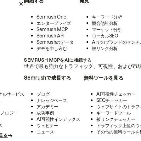
開始する
発見
Semrush One
キーワード分析
エンタープライズ
競合他社分析
Semrush MCP
マーケット分析
Semrush API
ローカルSEO
Semrushのデータ
AIでのブランドのセンチ
デモを申し込む
被リンク分析
SEMRUSH MCPをAIに接続する
世界で最も強力なトラフィック、可視性、および市場
Semrushで成長する
無料ツールを見る
ナルサービス
ブログ
AI可視性チェッカー
ス
ナレッジベース
SEOチェッカー
アカデミー
ウェブサイトのトラフ
クノロジー
成功事例
キーワードツール
AI可視性インデックス
被リンクチェッカー
ス
ウェビナー
トラフィック上位のウ
ニュース
その他の無料ツールを
見る