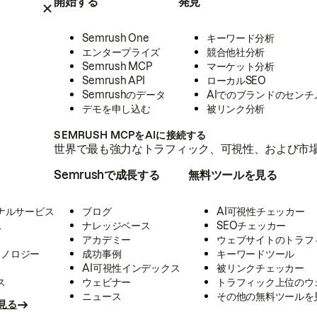
開始する
発見
Semrush One
キーワード分析
エンタープライズ
競合他社分析
Semrush MCP
マーケット分析
Semrush API
ローカルSEO
Semrushのデータ
AIでのブランドのセンチ
デモを申し込む
被リンク分析
SEMRUSH MCPをAIに接続する
世界で最も強力なトラフィック、可視性、および市場
Semrushで成長する
無料ツールを見る
ナルサービス
ブログ
AI可視性チェッカー
ス
ナレッジベース
SEOチェッカー
アカデミー
ウェブサイトのトラフ
クノロジー
成功事例
キーワードツール
AI可視性インデックス
被リンクチェッカー
ス
ウェビナー
トラフィック上位のウ
ニュース
その他の無料ツールを
見る