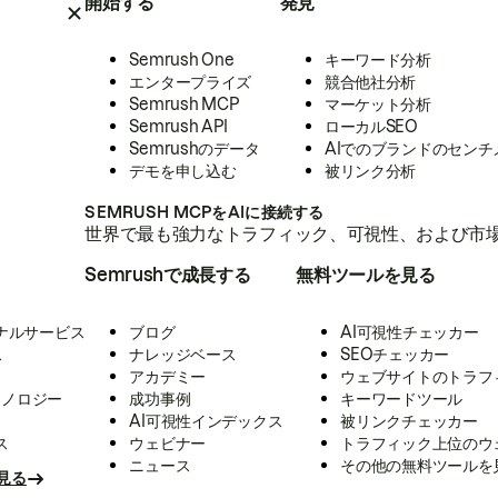
開始する
発見
Semrush One
キーワード分析
エンタープライズ
競合他社分析
Semrush MCP
マーケット分析
Semrush API
ローカルSEO
Semrushのデータ
AIでのブランドのセンチ
デモを申し込む
被リンク分析
SEMRUSH MCPをAIに接続する
世界で最も強力なトラフィック、可視性、および市場
Semrushで成長する
無料ツールを見る
ナルサービス
ブログ
AI可視性チェッカー
ス
ナレッジベース
SEOチェッカー
アカデミー
ウェブサイトのトラフ
クノロジー
成功事例
キーワードツール
AI可視性インデックス
被リンクチェッカー
ス
ウェビナー
トラフィック上位のウ
ニュース
その他の無料ツールを
見る