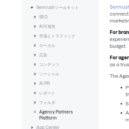
Semrush
Semrushツールキット
connect 
SEO
marketin
AI可視性
For bra
市場とトラフィック
experien
ローカル
budget.
広告
For age
as a tru
コンテンツ
ソーシャル
The Agen
AI PR
P
レポート
t
フォルダ
S
Agency Partners
A
Platform
m
App Center