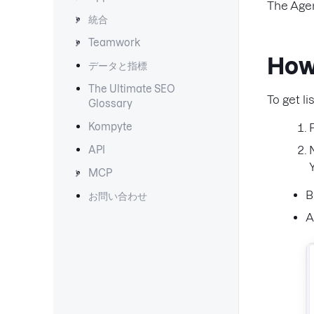
The Agen
統合
Teamwork
How
データと指標
The Ultimate SEO
To get l
Glossary
Kompyte
API
MCP
B
お問い合わせ
A