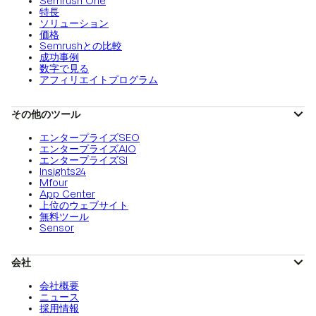
Semrush One
特長
ソリューション
価格
Semrushとの比較
成功事例
数字で見る
アフィリエイトプログラム
その他のツール
エンタープライズSEO
エンタープライズAIO
エンタープライズSI
Insights24
Mfour
App Center
上位のウェブサイト
無料ツール
Sensor
会社
会社概要
ニュース
採用情報