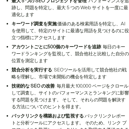
最大 5 つの SEO プロジェクトを管理
: パフォーマンスを追
跡し、問題を特定し、最大 5 つの Web サイトを一度に最
適化します
キーワード調査を実施
:価値のある検索用語を特定し、AI
を使用して、特定のサイトに最適な用語を見つけるのに役
立つ指標にアクセスします
アカウントごとに500個のキーワードを追跡
: 毎日のキー
ワードランキングを監視して、競合他社と比較した自分の
位置を測定します
競合分析を実行する
: SEOツールを活用して競合他社の戦
略を理解し、市場で未開拓の機会を特定します
技術的な SEO の改善
: 毎月最大 100,000 ページをクロール
して調査し、サイトのパフォーマンスとランキングに影響
する問題を見つけます。 そして、それらの問題を解決す
る方法についてのヒントを得ます。
バックリンクを構築および監視する
:バックリンクレポー
トと分析ツールにアクセスします。 そのため、リンク プ