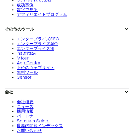
Semrushとの比較
成功事例
数字で見る
アフィリエイトプログラム
その他のツール
エンタープライズSEO
エンタープライズAIO
エンタープライズSI
Insights24
Mfour
App Center
上位のウェブサイト
無料ツール
Sensor
会社
会社概要
ニュース
採用情報
パートナー
Semrush Select
世界的問題インデックス
お問い合わせ