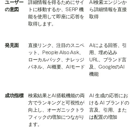
ユーザー
詳細情報を得るためにサイ
AI検索エンジンか
の意図
トに移動するか、SERP 機
ら詳細情報を直接
能を使用して即座に応答を
取得
取得します。
発見面
直接リンク、注目のスニペ
AIによる回答、引
ット、People Also Ask、
用、埋め込み
ローカルパック、ナレッジ
URL、ブランド言
パネル、AI概要、AIモード
及、GoogleのAI
機能
成功指標
検索結果とAI搭載機能の両
AI 生成の応答にお
方でランキングと可視性が
ける AI ブランドの
向上し、オーガニックトラ
言及、引用、また
フィックの増加につながり
は配置の増加
ます。